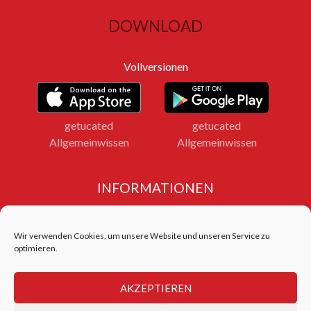
DOWNLOAD
Vollversionen
getucated
getucated
Allgemeinwissen
Allgemeinwissen
INFORMATIONEN
Impressum
Datenschutz
Wir verwenden Cookies, um unsere Website und unseren Service zu
Bildnachweise
optimieren.
LOGIN FERNLEHRGANG
AKZEPTIEREN
Login Test Center