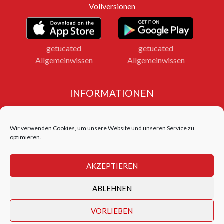
Vollversionen
getucated
getucated
Allgemeinwissen
Allgemeinwissen
INFORMATIONEN
Impressum
Datenschutz
Wir verwenden Cookies, um unsere Website und unseren Service zu
Bildnachweise
optimieren.
LOGIN FERNLEHRGANG
AKZEPTIEREN
Login Test Center
ABLEHNEN
getucated academy © 2026
VORLIEBEN