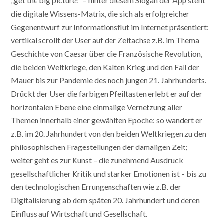
„get the big picture!“ – hinter diesem Slogan der App steht
die digitale Wissens-Matrix, die sich als erfolgreicher
Gegenentwurf zur Informationsflut im Internet präsentiert:
vertikal scrollt der User auf der Zeitachse z.B. im Thema
Geschichte von Caesar über die Französische Revolution,
die beiden Weltkriege, den Kalten Krieg und den Fall der
Mauer bis zur Pandemie des noch jungen 21. Jahrhunderts.
Drückt der User die farbigen Pfeiltasten erlebt er auf der
horizontalen Ebene eine einmalige Vernetzung aller
Themen innerhalb einer gewählten Epoche: so wandert er
z.B. im 20. Jahrhundert von den beiden Weltkriegen zu den
philosophischen Fragestellungen der damaligen Zeit;
weiter geht es zur Kunst – die zunehmend Ausdruck
gesellschaftlicher Kritik und starker Emotionen ist – bis zu
den technologischen Errungenschaften wie z.B. der
Digitalisierung ab dem späten 20. Jahrhundert und deren
Einfluss auf Wirtschaft und Gesellschaft.