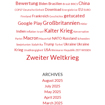
Bewertung
China
Biden
Brasilien
Brexit
BRICS
Download
EU
COP27
Deutsche Einheit
Energiekrise
EURO
getucated
Frankreich
Finnland
Geschichte
Großbritannien
Google Play
Hitler
Kalter Krieg
Indien
Inflation
Israel
Konservative
Macron
NATO
Russland
Partei
Mauerfall
Schweden
Trump
Ukraine
Ukraine
Sowjetunion
Südafrika
Türkei
Krieg
USA
Unabhängigkeit
Weimarer Republik
ZEIT WISSEN
Zweiter Weltkrieg
ARCHIVES
August 2025
July 2025
May 2025
April 2025
March 2025