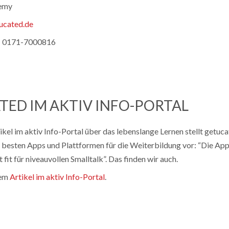
demy
ucated.de
: 0171-7000816
TED IM AKTIV INFO-PORTAL
tikel im aktiv Info-Portal über das lebenslange Lernen stellt getuc
n besten Apps und Plattformen für die Weiterbildung vor: “Die Ap
fit für ­niveauvollen Smalltalk”. Das finden wir auch.
dem
Artikel im aktiv Info-Portal
.