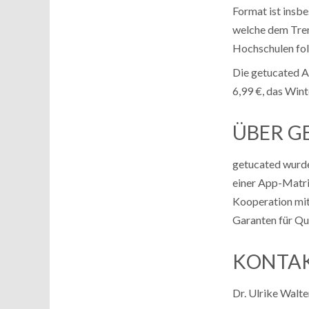
Format ist insbe
welche dem Tren
Hochschulen fol
Die getucated Ap
6,99 €, das Win
ÜBER G
getucated wurde 
einer App-Matrix
Kooperation mit 
Garanten für Qua
KONTA
Dr. Ulrike Walte