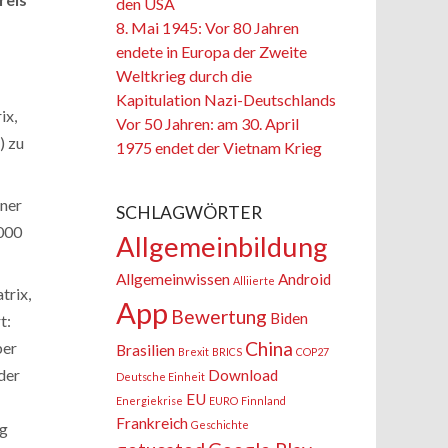
den USA
8. Mai 1945: Vor 80 Jahren
endete in Europa der Zweite
Weltkrieg durch die
Kapitulation Nazi-Deutschlands
ix,
Vor 50 Jahren: am 30. April
) zu
1975 endet der Vietnam Krieg
iner
SCHLAGWÖRTER
000
Allgemeinbildung
Allgemeinwissen
Android
Alliierte
trix,
App
Bewertung
Biden
t:
China
ber
Brasilien
Brexit
BRICS
COP27
der
Download
Deutsche Einheit
EU
Energiekrise
EURO
Finnland
Frankreich
Geschichte
ng