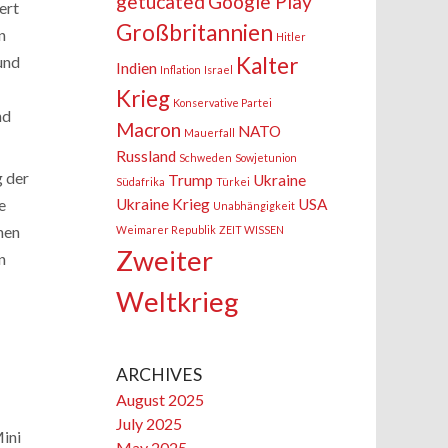
getucated
Google Play
ert
Großbritannien
n
Hitler
und
Kalter
Indien
Inflation
Israel
Krieg
Konservative Partei
nd
Macron
NATO
Mauerfall
Russland
Schweden
Sowjetunion
g der
Trump
Ukraine
Südafrika
Türkei
e
Ukraine Krieg
USA
Unabhängigkeit
nen
Weimarer Republik
ZEIT WISSEN
Zweiter
n
Weltkrieg
ARCHIVES
August 2025
July 2025
Mini
May 2025