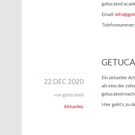
getucated aca
Email:
info@get
Telefonnummer
GETUCA
Ein aktueller Ar
22 DEC 2020
als eine der zeh
getucated macht 
von getucated
Hier geht’s zu 
Aktuelles