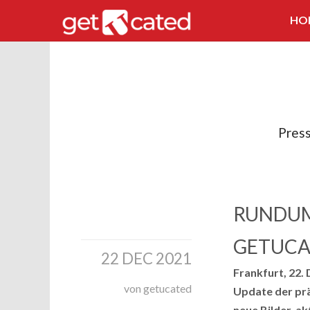
HO
Pres
RUNDUM
GETUCA
22 DEC 2021
Frankfurt, 22.
von getucated
Update der pr
neue Bilder, ak