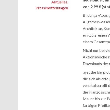
Aktuelles
,
von 2,99 € (stat
Pressemitteilungen
Bildungs-Apps gi
Allgemeinwissen
Architektur, Kun
ein Quiz, einen 
einem Gesamtpa
Nicht nur bei vi
Aktionswoche i
Downloads der n
„get the big pic
die sich als erf
vertikal scrollt
die Französische
Mauer bis zur P
farbigen Pfeilta