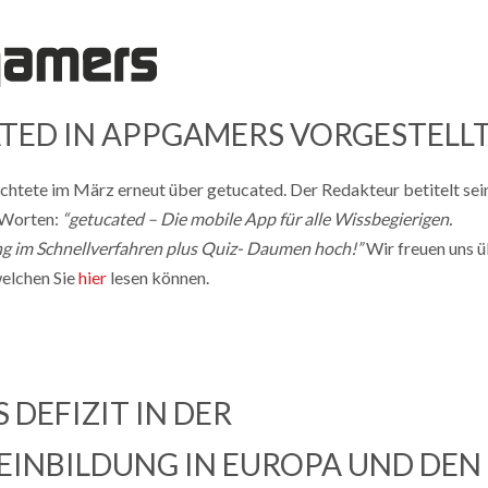
TED IN APPGAMERS VORGESTELL
htete im März erneut über getucated. Der Redakteur betitelt sei
 Worten:
“getucated – Die mobile App für alle Wissbegierigen.
g im Schnellverfahren plus Quiz- Daumen hoch!”
Wir freuen uns 
welchen Sie
hier
lesen können.
DEFIZIT IN DER A
NBILDUNG IN EUROPA UND DEN U