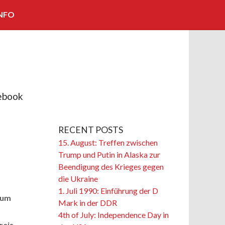
NFO
KOOPERATIONEN/PARTNER
IMPRESSUM
KONTAKT
ebook
BILDNACHWEISE
RECENT POSTS
15. August: Treffen zwischen
Trump und Putin in Alaska zur
Beendigung des Krieges gegen
die Ukraine
1. Juli 1990: Einführung der D
dum
Mark in der DDR
4th of July: Independence Day in
reis