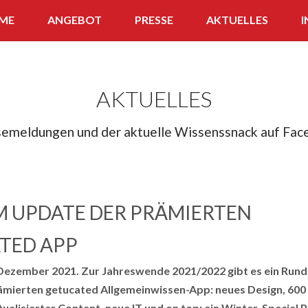
ME
ANGEBOT
PRESSE
AKTUELLES
I
APP
WISSENS-SNACK
AKTUELLES
FERNLEHRGANG
semeldungen und der aktuelle Wissenssnack auf Fac
QUIZ
 UPDATE DER PRÄMIERTEN
TED APP
 Dezember 2021. Zur Jahreswende 2021/2022 gibt es ein Run
ämierten getucated Allgemeinwissen-App: neues Design, 600
tualisierter Content, neue IT und on top: ein Winter-Special P