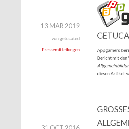
13 MAR 2019
GETUCA
von getucated
Pressemitteilungen
Appgamers beric
Bericht mit den
Allgemeinbildun
diesen Artikel, 
GROSSES 
LLGEMEI
31 OCT 2016