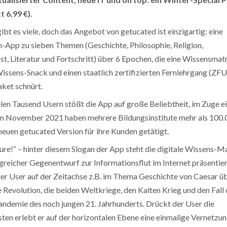
t 6,99 €).
bt es viele, doch das Angebot von getucated ist einzigartig: eine
-App zu sieben Themen (Geschichte, Philosophie, Religion,
st, Literatur und Fortschritt) über 6 Epochen, die eine Wissensmatr
Wissens-Snack und einen staatlich zertifizierten Fernlehrgang (ZFU
ket schnürt.
elen Tausend Usern stößt die App auf große Beliebtheit, im Zuge e
m November 2021 haben mehrere Bildungsinstitute mehr als 100.
euen getucated Version für ihre Kunden getätigt.
ture!“ – hinter diesem Slogan der App steht die digitale Wissens-Ma
olgreicher Gegenentwurf zur Informationsflut im Internet präsentier
 der User auf der Zeitachse z.B. im Thema Geschichte von Caesar ü
 Revolution, die beiden Weltkriege, den Kalten Krieg und den Fall 
andemie des noch jungen 21. Jahrhunderts. Drückt der User die
sten erlebt er auf der horizontalen Ebene eine einmalige Vernetzu