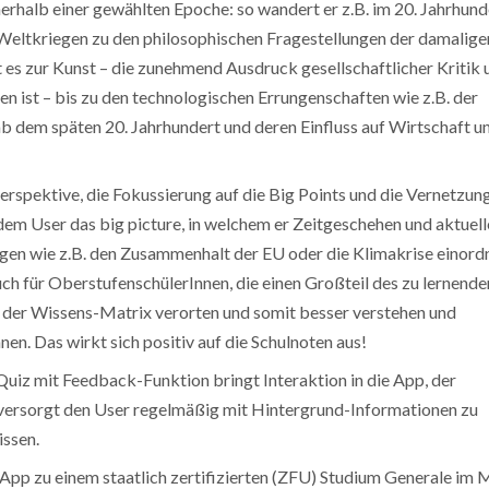
erhalb einer gewählten Epoche: so wandert er z.B. im 20. Jahrhund
Weltkriegen zu den philosophischen Fragestellungen der damalige
t es zur Kunst – die zunehmend Ausdruck gesellschaftlicher Kritik 
n ist – bis zu den technologischen Errungenschaften wie z.B. der
ab dem späten 20. Jahrhundert und deren Einfluss auf Wirtschaft u
erspektive, die Fokussierung auf die Big Points und die Vernetzun
dem User das big picture, in welchem er Zeitgeschehen und aktuell
en wie z.B. den Zusammenhalt der EU oder die Klimakrise einord
auch für OberstufenschülerInnen, die einen Großteil des zu lernende
n der Wissens-Matrix verorten und somit besser verstehen und
n. Das wirkt sich positiv auf die Schulnoten aus!
Quiz mit Feedback-Funktion bringt Interaktion in die App, der
ersorgt den User regelmäßig mit Hintergrund-Informationen zu
issen.
App zu einem staatlich zertifizierten (ZFU) Studium Generale im 