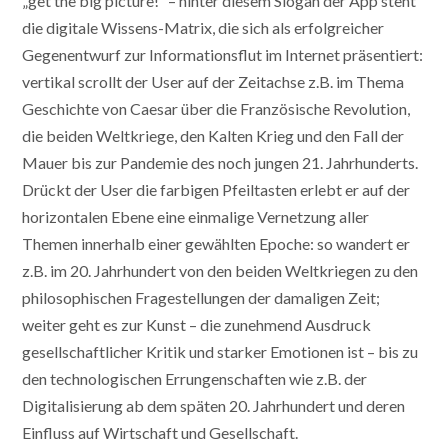
„get the big picture!“ – hinter diesem Slogan der App steht
die digitale Wissens-Matrix, die sich als erfolgreicher
Gegenentwurf zur Informationsflut im Internet präsentiert:
vertikal scrollt der User auf der Zeitachse z.B. im Thema
Geschichte von Caesar über die Französische Revolution,
die beiden Weltkriege, den Kalten Krieg und den Fall der
Mauer bis zur Pandemie des noch jungen 21. Jahrhunderts.
Drückt der User die farbigen Pfeiltasten erlebt er auf der
horizontalen Ebene eine einmalige Vernetzung aller
Themen innerhalb einer gewählten Epoche: so wandert er
z.B. im 20. Jahrhundert von den beiden Weltkriegen zu den
philosophischen Fragestellungen der damaligen Zeit;
weiter geht es zur Kunst – die zunehmend Ausdruck
gesellschaftlicher Kritik und starker Emotionen ist – bis zu
den technologischen Errungenschaften wie z.B. der
Digitalisierung ab dem späten 20. Jahrhundert und deren
Einfluss auf Wirtschaft und Gesellschaft.