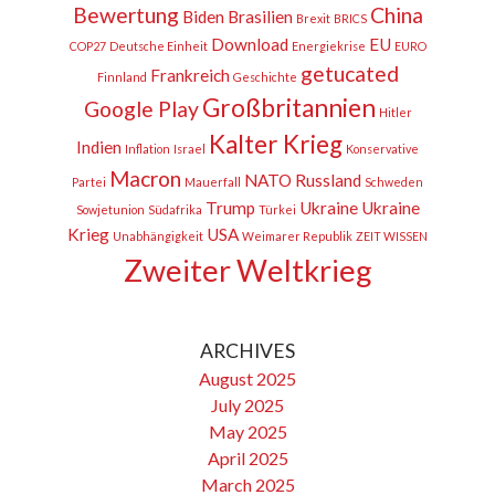
Bewertung
China
Biden
Brasilien
Brexit
BRICS
Download
EU
COP27
Deutsche Einheit
Energiekrise
EURO
getucated
Frankreich
Finnland
Geschichte
Großbritannien
Google Play
Hitler
Kalter Krieg
Indien
Inflation
Israel
Konservative
Macron
NATO
Russland
Partei
Mauerfall
Schweden
Trump
Ukraine
Ukraine
Sowjetunion
Südafrika
Türkei
Krieg
USA
Unabhängigkeit
Weimarer Republik
ZEIT WISSEN
Zweiter Weltkrieg
ARCHIVES
August 2025
July 2025
May 2025
April 2025
March 2025