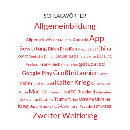
SCHLAGWÖRTER
Allgemeinbildung
App
Allgemeinwissen
Android
Alliierte
Bewertung
China
Biden
Brasilien
Brexit
BRICS
Download
EU
COP27
Deutsche Einheit
Energiekrise
EURO
getucated
Frankreich
Finnland
Geschichte
Großbritannien
Google Play
Hitler
Kalter Krieg
Indien
Inflation
Israel
Konservative
Macron
NATO
Russland
Partei
Mauerfall
Schweden
Trump
Ukraine
Ukraine
Sowjetunion
Südafrika
Türkei
Krieg
USA
Unabhängigkeit
Weimarer Republik
ZEIT WISSEN
Zweiter Weltkrieg