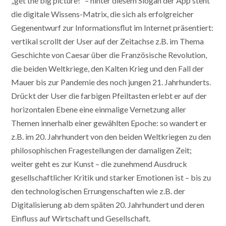
„get the big picture!“ – hinter diesem Slogan der App steht
die digitale Wissens-Matrix, die sich als erfolgreicher
Gegenentwurf zur Informationsflut im Internet präsentiert:
vertikal scrollt der User auf der Zeitachse z.B. im Thema
Geschichte von Caesar über die Französische Revolution,
die beiden Weltkriege, den Kalten Krieg und den Fall der
Mauer bis zur Pandemie des noch jungen 21. Jahrhunderts.
Drückt der User die farbigen Pfeiltasten erlebt er auf der
horizontalen Ebene eine einmalige Vernetzung aller
Themen innerhalb einer gewählten Epoche: so wandert er
z.B. im 20. Jahrhundert von den beiden Weltkriegen zu den
philosophischen Fragestellungen der damaligen Zeit;
weiter geht es zur Kunst – die zunehmend Ausdruck
gesellschaftlicher Kritik und starker Emotionen ist – bis zu
den technologischen Errungenschaften wie z.B. der
Digitalisierung ab dem späten 20. Jahrhundert und deren
Einfluss auf Wirtschaft und Gesellschaft.