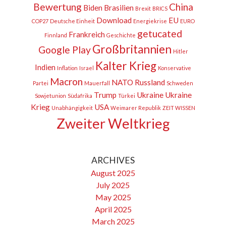
Bewertung
China
Biden
Brasilien
Brexit
BRICS
Download
EU
COP27
Deutsche Einheit
Energiekrise
EURO
getucated
Frankreich
Finnland
Geschichte
Großbritannien
Google Play
Hitler
Kalter Krieg
Indien
Inflation
Israel
Konservative
Macron
NATO
Russland
Partei
Mauerfall
Schweden
Trump
Ukraine
Ukraine
Sowjetunion
Südafrika
Türkei
Krieg
USA
Unabhängigkeit
Weimarer Republik
ZEIT WISSEN
Zweiter Weltkrieg
ARCHIVES
August 2025
July 2025
May 2025
April 2025
March 2025