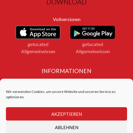
DOWNLOAD
Vollversionen
getucated
getucated
Allgemeinwissen
Allgemeinwissen
INFORMATIONEN
Impressum
Datenschutz
Wir verwenden Cookies, um unsere Website und unseren Service zu
Bildnachweise
optimieren.
LOGIN FERNLEHRGANG
AKZEPTIEREN
Login Test Center
ABLEHNEN
getucated academy © 2026