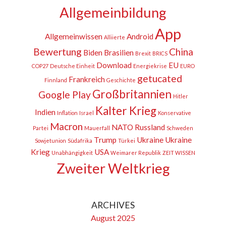
Allgemeinbildung
App
Allgemeinwissen
Android
Alliierte
Bewertung
China
Biden
Brasilien
Brexit
BRICS
Download
EU
COP27
Deutsche Einheit
Energiekrise
EURO
getucated
Frankreich
Finnland
Geschichte
Großbritannien
Google Play
Hitler
Kalter Krieg
Indien
Inflation
Israel
Konservative
Macron
NATO
Russland
Partei
Mauerfall
Schweden
Trump
Ukraine
Ukraine
Sowjetunion
Südafrika
Türkei
Krieg
USA
Unabhängigkeit
Weimarer Republik
ZEIT WISSEN
Zweiter Weltkrieg
ARCHIVES
August 2025