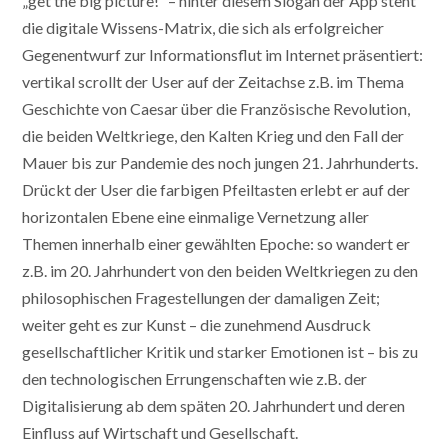
„get the big picture!“ – hinter diesem Slogan der App steht
die digitale Wissens-Matrix, die sich als erfolgreicher
Gegenentwurf zur Informationsflut im Internet präsentiert:
vertikal scrollt der User auf der Zeitachse z.B. im Thema
Geschichte von Caesar über die Französische Revolution,
die beiden Weltkriege, den Kalten Krieg und den Fall der
Mauer bis zur Pandemie des noch jungen 21. Jahrhunderts.
Drückt der User die farbigen Pfeiltasten erlebt er auf der
horizontalen Ebene eine einmalige Vernetzung aller
Themen innerhalb einer gewählten Epoche: so wandert er
z.B. im 20. Jahrhundert von den beiden Weltkriegen zu den
philosophischen Fragestellungen der damaligen Zeit;
weiter geht es zur Kunst – die zunehmend Ausdruck
gesellschaftlicher Kritik und starker Emotionen ist – bis zu
den technologischen Errungenschaften wie z.B. der
Digitalisierung ab dem späten 20. Jahrhundert und deren
Einfluss auf Wirtschaft und Gesellschaft.