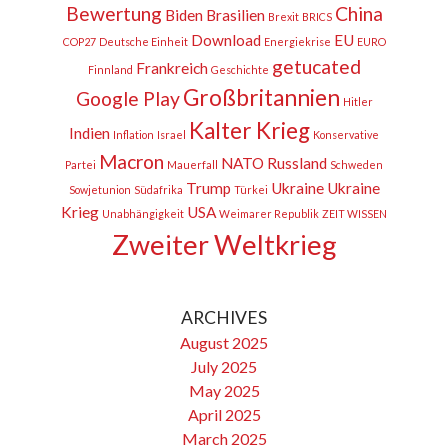
Bewertung
China
Biden
Brasilien
Brexit
BRICS
Download
EU
COP27
Deutsche Einheit
Energiekrise
EURO
getucated
Frankreich
Finnland
Geschichte
Großbritannien
Google Play
Hitler
Kalter Krieg
Indien
Inflation
Israel
Konservative
Macron
NATO
Russland
Partei
Mauerfall
Schweden
Trump
Ukraine
Ukraine
Sowjetunion
Südafrika
Türkei
Krieg
USA
Unabhängigkeit
Weimarer Republik
ZEIT WISSEN
Zweiter Weltkrieg
ARCHIVES
August 2025
July 2025
May 2025
April 2025
March 2025