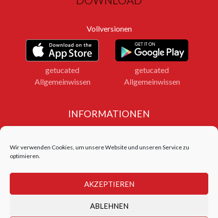
DOWNLOAD
Vollversionen
getucated
getucated
Allgemeinwissen
Allgemeinwissen
INFORMATIONEN
Impressum
Datenschutz
Wir verwenden Cookies, um unsere Website und unseren Service zu
Bildnachweise
optimieren.
LOGIN FERNLEHRGANG
AKZEPTIEREN
Login Test Center
ABLEHNEN
getucated academy © 2026