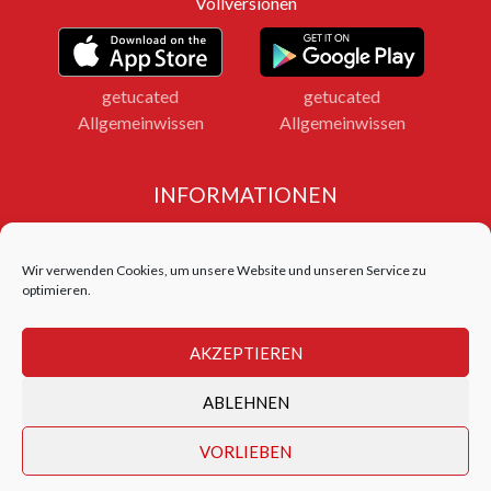
Vollversionen
getucated
getucated
Allgemeinwissen
Allgemeinwissen
INFORMATIONEN
Impressum
Datenschutz
Wir verwenden Cookies, um unsere Website und unseren Service zu
Bildnachweise
optimieren.
LOGIN FERNLEHRGANG
AKZEPTIEREN
Login Test Center
ABLEHNEN
getucated academy © 2026
VORLIEBEN