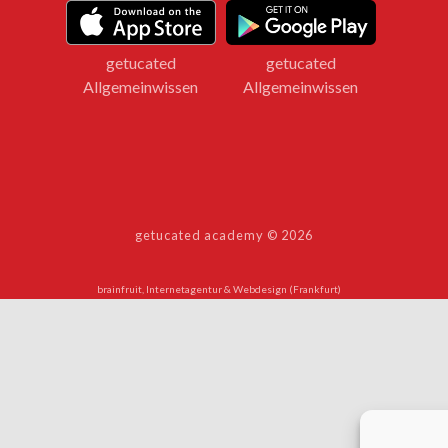
getucated
getucated
Allgemeinwissen
Allgemeinwissen
getucated academy © 2026
brainfruit, Internetagentur & Webdesign (Frankfurt)