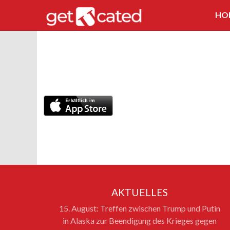
HO
AKTUELLES
15. August: Treffen zwischen Trump und Putin
in Alaska zur Beendigung des Krieges gegen