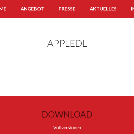
ME
ANGEBOT
PRESSE
AKTUELLES
I
APP
WISSENS-SNACK
APPLEDL
FERNLEHRGANG
QUIZ
DOWNLOAD
Vollversionen