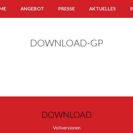
ME
ANGEBOT
PRESSE
AKTUELLES
I
APP
WISSENS-SNACK
DOWNLOAD-GP
FERNLEHRGANG
QUIZ
DOWNLOAD
Vollversionen