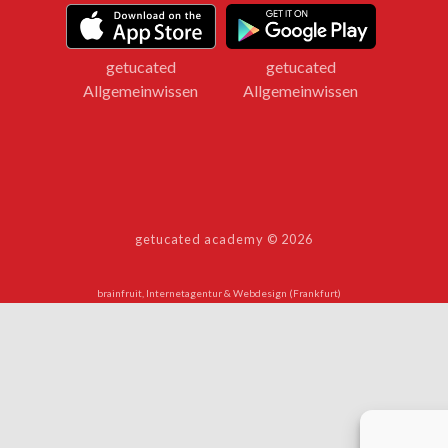
getucated
getucated
Allgemeinwissen
Allgemeinwissen
getucated academy © 2026
brainfruit, Internetagentur & Webdesign (Frankfurt)