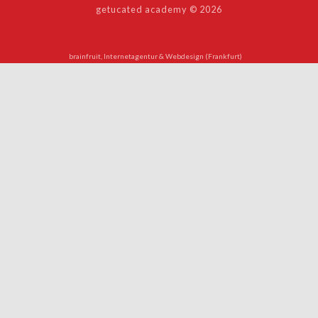
getucated academy © 2026
brainfruit, Internetagentur & Webdesign (Frankfurt)