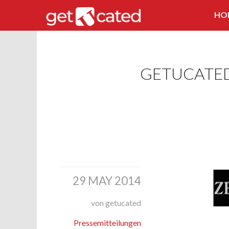
HO
GETUCATED
29 MAY 2014
von getucated
Pressemitteilungen