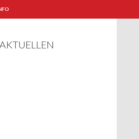
NFO
KOOPERATIONEN/PARTNER
IMPRESSUM
 AKTUELLEN
KONTAKT
BILDNACHWEISE