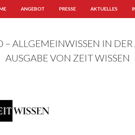
ME
ANGEBOT
PRESSE
AKTUELLES
I
APP
WISSENS-SNACK
 – ALLGEMEINWISSEN IN DER
FERNLEHRGANG
AUSGABE VON ZEIT WISSEN
QUIZ