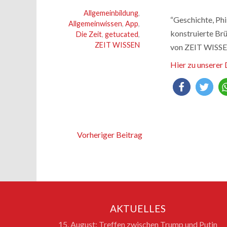
Allgemeinbildung
,
“Geschichte, Phi
Allgemeinwissen
,
App
,
konstruierte Brü
Die Zeit
,
getucated
,
ZEIT WISSEN
von ZEIT WISSE
Hier zu unserer
Vorheriger Beitrag
AKTUELLES
15. August: Treffen zwischen Trump und Putin