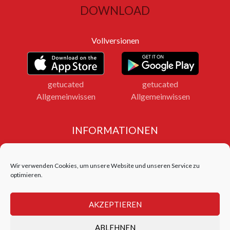
DOWNLOAD
Vollversionen
getucated
getucated
Allgemeinwissen
Allgemeinwissen
INFORMATIONEN
Impressum
Datenschutz
Wir verwenden Cookies, um unsere Website und unseren Service zu
Bildnachweise
optimieren.
LOGIN FERNLEHRGANG
AKZEPTIEREN
Login Test Center
ABLEHNEN