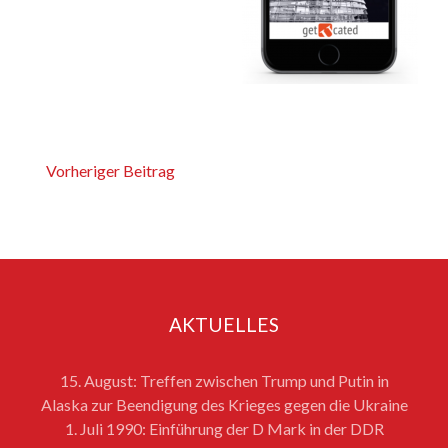
Vorheriger Beitrag
AKTUELLES
15. August: Treffen zwischen Trump und Putin in
Alaska zur Beendigung des Krieges gegen die Ukraine
1. Juli 1990: Einführung der D Mark in der DDR