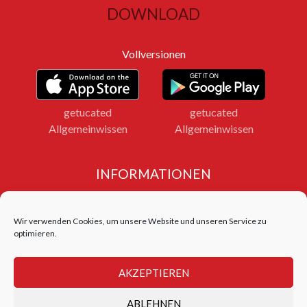
DOWNLOAD
Vollversionen
getucated
getucated
Allgemeinwissen
Allgemeinwissen
INFORMATIONEN
Impressum
Datenschutz
Wir verwenden Cookies, um unsere Website und unseren Service zu
Bildnachweise
optimieren.
LOGIN FERNLEHRGANG
AKZEPTIEREN
Login Test Center
ABLEHNEN