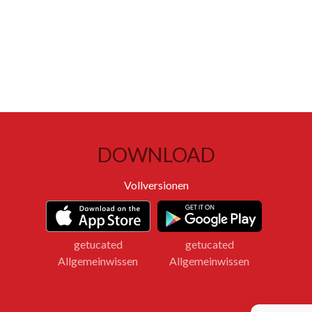
DOWNLOAD
Vollversionen
getucated
getucated
Allgemeinwissen
Allgemeinwissen