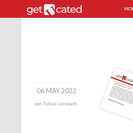
HO
06 MAY 2022
von Tobias Lorsbach