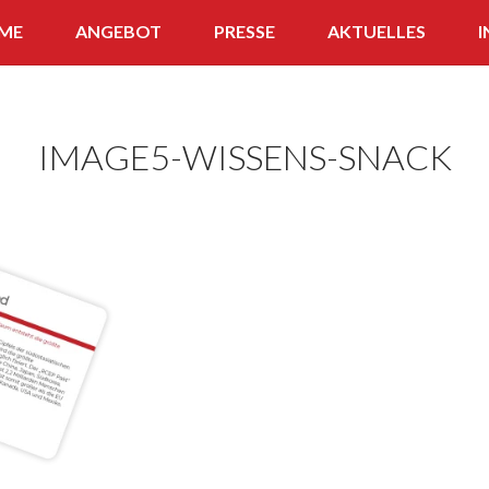
ME
ANGEBOT
PRESSE
AKTUELLES
I
APP
WISSENS-SNACK
IMAGE5-WISSENS-SNACK
FERNLEHRGANG
QUIZ