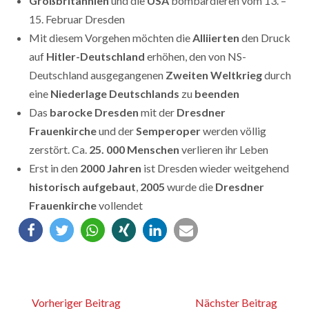
Großbritannien
und die
USA
bombardieren vom 13. –
15. Februar Dresden
Mit diesem Vorgehen möchten die
Alliierten
den Druck
auf
Hitler-Deutschland
erhöhen, den von NS-
Deutschland ausgegangenen
Zweiten Weltkrieg
durch
eine
Niederlage Deutschlands
zu
beenden
Das
barocke Dresden
mit der
Dresdner
Frauenkirche
und der
Semperoper
werden völlig
zerstört. Ca.
25. 000
Menschen
verlieren ihr Leben
Erst in den
2000 Jahren
ist Dresden wieder weitgehend
historisch aufgebaut
,
2005
wurde die
Dresdner
Frauenkirche
vollendet
Vorheriger Beitrag
Nächster Beitrag