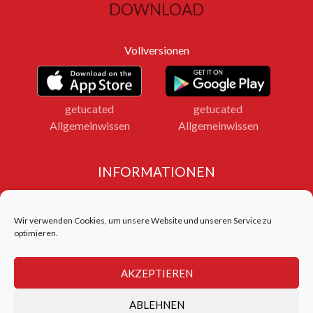
DOWNLOAD
Vollversionen
getucated
getucated
Allgemeinwissen
Allgemeinwissen
INFORMATIONEN
Impressum
Datenschutz
Wir verwenden Cookies, um unsere Website und unseren Service zu
Bildnachweise
optimieren.
LOGIN FERNLEHRGANG
AKZEPTIEREN
Login Test Center
ABLEHNEN