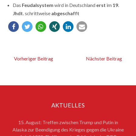
Das
Feudalsystem
wird in Deutschland
erst
im
19.
Jhdt.
schrittweise
abgeschafft
Vorheriger Beitrag
Nächster Beitrag
AKTUELLES
15. August: Treffen zwischen Trump und Putin in
Alaska zur Beendigung des Krieges gegen die Ukraine