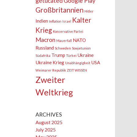
getucated
Google Play
Großbritannien
Hitler
Kalter
Indien
Inflation
Israel
Krieg
Konservative Partei
Macron
NATO
Mauerfall
Russland
Schweden
Sowjetunion
Trump
Ukraine
Südafrika
Türkei
Ukraine Krieg
USA
Unabhängigkeit
Weimarer Republik
ZEIT WISSEN
Zweiter
Weltkrieg
ARCHIVES
August 2025
July 2025
May 2025