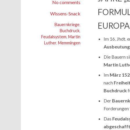
No comments
FORMUL
Wissens-Snack
EUROPA
Bauernkriege
,
Buchdruck
,
Feudalsystem
,
Martin
Im 16. Jhdt. 
Luther
,
Memmingen
Ausbeutung
Die Bauern si
Martin Luth
Im
März 152
nach
Freihei
Buchdruck
f
Der
Bauernk
Forderungen
Das
Feudals
abgeschaff