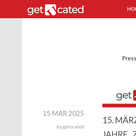
HO
Pres
15 MAR 2025
15. MÄR
by getucated
JAHRE „