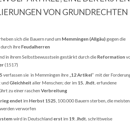
IERUNGEN VON GRUNDRECHTEN 
erheben sich die Bauern rund um
Memmingen (Allgäu)
gegen die
durch ihre
Feudalherren
nd in ihrem Selbstbewusstsein gestärkt durch die
Reformation
v
er
(1517)
5
verfassen sie in Memmingen ihre „
12 Artikel
“ mit der Forderun
t
und
Gleichheit
aller Menschen; der im
15. Jhdt.
erfundene
ührt zu einer raschen
Verbreitung
rieg
endet
im
Herbst 1525
, 100.000 Bauern sterben, die meisten
 werden verworfen
ystem
wird in Deutschland
erst
im
19. Jhdt.
schrittweise
t