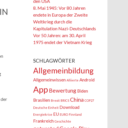
den USA
8. Mai 1945: Vor 80 Jahren
IN
endete in Europa der Zweite
Weltkrieg durch die
Kapitulation Nazi-Deutschlands
Vor 50 Jahren: am 30. April
1975 endet der Vietnam Krieg
on
SCHLAGWÖRTER
Allgemeinbildung
g
Allgemeinwissen
Android
Alliierte
App
Bewertung
Biden
China
 der
Brasilien
Brexit
BRICS
COP27
Download
Deutsche Einheit
EU
Energiekrise
EURO
Finnland
Frankreich
Geschichte