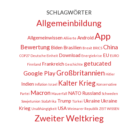
SCHLAGWÖRTER
Allgemeinbildung
App
Allgemeinwissen
Android
Alliierte
Bewertung
China
Biden
Brasilien
Brexit
BRICS
Download
EU
COP27
Deutsche Einheit
Energiekrise
EURO
getucated
Frankreich
Finnland
Geschichte
Großbritannien
Google Play
Hitler
Kalter Krieg
Indien
Inflation
Israel
Konservative
Macron
NATO
Russland
Partei
Mauerfall
Schweden
Trump
Ukraine
Ukraine
Sowjetunion
Südafrika
Türkei
Krieg
USA
Unabhängigkeit
Weimarer Republik
ZEIT WISSEN
Zweiter Weltkrieg