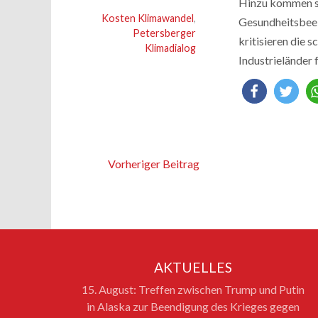
Hinzu kommen s
Kosten Klimawandel
,
Gesundheitsbeein
Petersberger
kritisieren die 
Klimadialog
Industrieländer 
Vorheriger Beitrag
AKTUELLES
15. August: Treffen zwischen Trump und Putin
in Alaska zur Beendigung des Krieges gegen