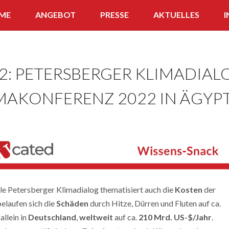
ME
ANGEBOT
PRESSE
AKTUELLES
I
APP
WISSENS-SNACK
022: PETERSBERGER KLIMADIAL
FERNLEHRGANG
MAKONFERENZ 2022 IN ÄGYP
QUIZ
le Petersberger Klimadialog thematisiert auch die
Kosten
der
belaufen sich die
Schäden
durch Hitze, Dürren und Fluten auf ca.
allein in
Deutschland
,
weltweit
auf ca.
210 Mrd. US-$/Jahr
.