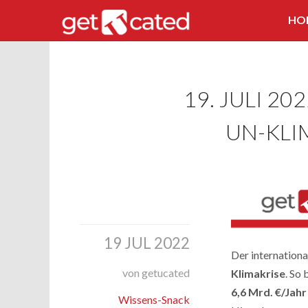
HO
19. JULI 2
UN-KLI
19 JUL 2022
Der internationa
von getucated
Klimakrise
. So 
6,6 Mrd. €/Jahr
Wissens-Snack