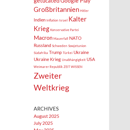
getucated
Google Play
Großbritannien
Hitler
Kalter
Indien
Inflation
Israel
Krieg
Konservative Partei
Macron
NATO
Mauerfall
Russland
Schweden
Sowjetunion
Trump
Ukraine
Südafrika
Türkei
Ukraine Krieg
USA
Unabhängigkeit
Weimarer Republik
ZEIT WISSEN
Zweiter
Weltkrieg
ARCHIVES
August 2025
July 2025
May 2025