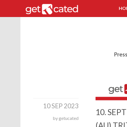
HO
Pres
10 SEP 2023
10. SEP
by getucated
(AU) TRI