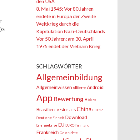
den USA
8. Mai 1945: Vor 80 Jahren
endete in Europa der Zweite
r
Weltkrieg durch die
(
G
Kapitulation Nazi-Deutschlands
Vor 50 Jahren: am 30. April
1975 endet der Vietnam Krieg
SCHLAGWÖRTER
Allgemeinbildung
Allgemeinwissen
Android
Alliierte
App
Bewertung
Biden
China
Brasilien
Brexit
BRICS
COP27
Download
Deutsche Einheit
EU
Energiekrise
EURO
Finnland
Frankreich
Geschichte