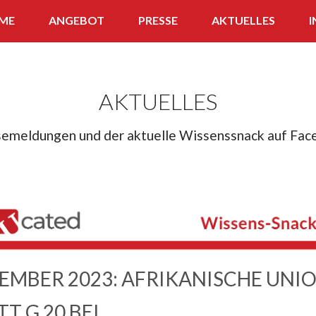
ME
ANGEBOT
PRESSE
AKTUELLES
I
APP
WISSENS-SNACK
AKTUELLES
FERNLEHRGANG
semeldungen und der aktuelle Wissenssnack auf Fac
QUIZ
TEMBER 2023: AFRIKANISCHE UNI
TT G 20 BEI