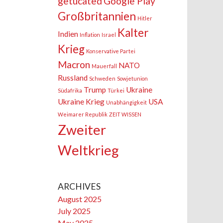
getucated
Google Play
Großbritannien
Hitler
Kalter
Indien
Inflation
Israel
Krieg
Konservative Partei
Macron
NATO
Mauerfall
Russland
Schweden
Sowjetunion
Trump
Ukraine
Südafrika
Türkei
Ukraine Krieg
USA
Unabhängigkeit
Weimarer Republik
ZEIT WISSEN
Zweiter
Weltkrieg
ARCHIVES
August 2025
July 2025
May 2025