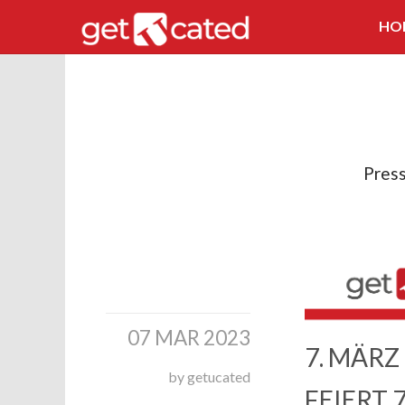
HO
Pres
07 MAR 2023
7. MÄRZ
by getucated
FEIERT 