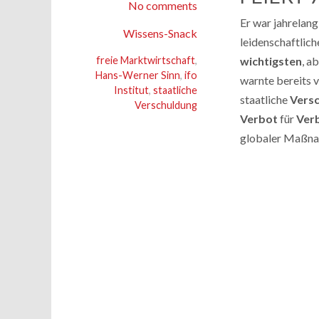
No comments
Er war jahrelan
Wissens-Snack
leidenschaftlic
freie Marktwirtschaft
,
wichtigsten
, a
Hans-Werner Sinn
,
ifo
warnte bereits 
Institut
,
staatliche
staatliche
Vers
Verschuldung
Verbot
für
Ver
globaler Maßn