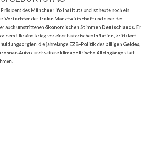
g
Präsident
des
Münchner ifo Instituts
und ist heute noch ein
her
Verfechter
der
freien Marktwirtschaft
und einer der
ber auch umstrittenen
ökonomischen Stimmen Deutschlands
. Er
vor dem Ukraine Krieg vor einer historischen
Inflation
,
kritisiert
chuldungsorgien
, die jahrelange
EZB-Politik
des
billigen Geldes,
brenner-Autos
und weitere
klimapolitische Alleingänge
statt
ahmen.