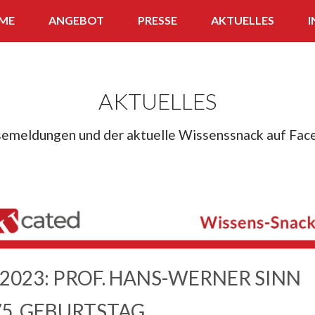
ME
ANGEBOT
PRESSE
AKTUELLES
I
APP
WISSENS-SNACK
AKTUELLES
FERNLEHRGANG
semeldungen und der aktuelle Wissenssnack auf Fac
QUIZ
 2023: PROF. HANS-WERNER SINN
75. GEBURTSTAG