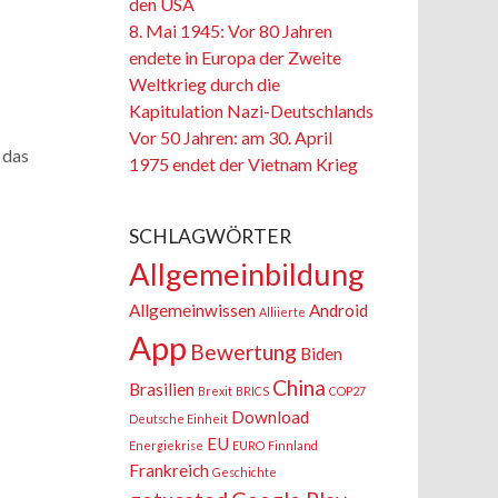
den USA
8. Mai 1945: Vor 80 Jahren
endete in Europa der Zweite
Weltkrieg durch die
Kapitulation Nazi-Deutschlands
Vor 50 Jahren: am 30. April
das
1975 endet der Vietnam Krieg
SCHLAGWÖRTER
Allgemeinbildung
Allgemeinwissen
Android
Alliierte
App
Bewertung
Biden
China
Brasilien
Brexit
BRICS
COP27
Download
Deutsche Einheit
EU
Energiekrise
EURO
Finnland
Frankreich
Geschichte