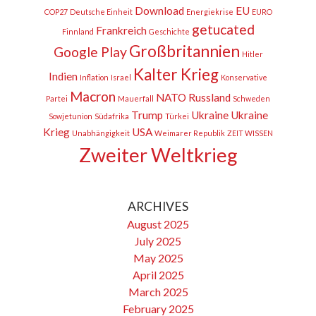
Download
EU
COP27
Deutsche Einheit
Energiekrise
EURO
getucated
Frankreich
Finnland
Geschichte
Großbritannien
Google Play
Hitler
Kalter Krieg
Indien
Inflation
Israel
Konservative
Macron
NATO
Russland
Partei
Mauerfall
Schweden
Trump
Ukraine
Ukraine
Sowjetunion
Südafrika
Türkei
Krieg
USA
Unabhängigkeit
Weimarer Republik
ZEIT WISSEN
Zweiter Weltkrieg
ARCHIVES
August 2025
July 2025
May 2025
April 2025
March 2025
February 2025