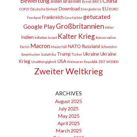
Bewertung
China
Biden
Brasilien
Brexit
BRICS
Download
EU
COP27
Deutsche Einheit
Energiekrise
EURO
getucated
Frankreich
Finnland
Geschichte
Großbritannien
Google Play
Hitler
Kalter Krieg
Indien
Inflation
Israel
Konservative
Macron
NATO
Russland
Partei
Mauerfall
Schweden
Trump
Ukraine
Ukraine
Sowjetunion
Südafrika
Türkei
Krieg
USA
Unabhängigkeit
Weimarer Republik
ZEIT WISSEN
Zweiter Weltkrieg
ARCHIVES
August 2025
July 2025
May 2025
April 2025
March 2025