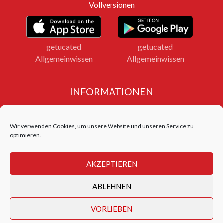
Vollversionen
getucated
getucated
Allgemeinwissen
Allgemeinwissen
INFORMATIONEN
Impressum
Datenschutz
Wir verwenden Cookies, um unsere Website und unseren Service zu
Bildnachweise
optimieren.
LOGIN FERNLEHRGANG
AKZEPTIEREN
Login Test Center
ABLEHNEN
getucated academy © 2026
VORLIEBEN