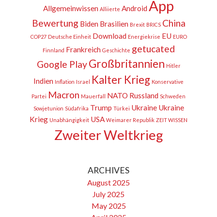
App
Allgemeinwissen
Android
Alliierte
Bewertung
China
Biden
Brasilien
Brexit
BRICS
Download
EU
COP27
Deutsche Einheit
Energiekrise
EURO
getucated
Frankreich
Finnland
Geschichte
Großbritannien
Google Play
Hitler
Kalter Krieg
Indien
Inflation
Israel
Konservative
Macron
NATO
Russland
Partei
Mauerfall
Schweden
Trump
Ukraine
Ukraine
Sowjetunion
Südafrika
Türkei
Krieg
USA
Unabhängigkeit
Weimarer Republik
ZEIT WISSEN
Zweiter Weltkrieg
ARCHIVES
August 2025
July 2025
May 2025